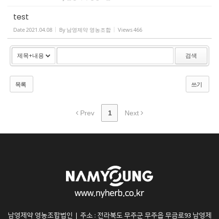
test
Date
2021.04.08
By
남영제약 영농조합
Views
466
검색
목록
쓰기
Prev
1
Next
남영제약 영농조합법인
주소 : 전라북도 무주군 무주읍 무금로93 남영제
|