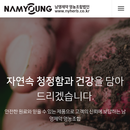
Sketchbook5, 스케치북5
Sketchbook5, 스케치북5
자연속 청정함과 건강
을 담아
드리겠습니다.
안전한 원료와 믿을 수 있는 제품으로 고객의 신뢰에 보답하는 남
영제약 영농조합