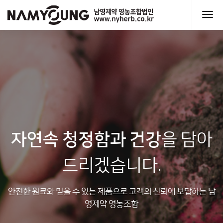
Sketchbook5, 스케치북5
Sketchbook5, 스케치북5
자연속 청정함과 건강
을 담아
드리겠습니다.
안전한 원료와 믿을 수 있는 제품으로 고객의 신뢰에 보답하는 남
영제약 영농조합