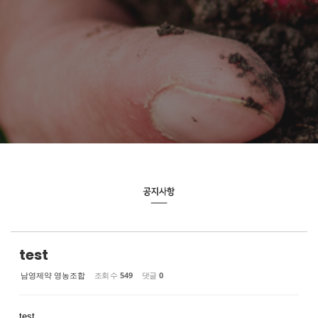
test
남영제약 영농조합
조회 수
549
댓글
0
test